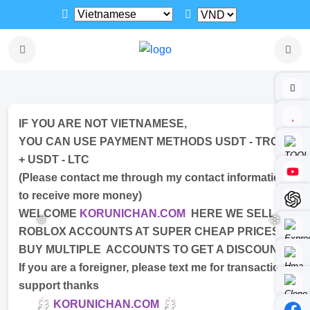
❆
❆
IF YOU ARE NOT VIETNAMESE,
YOU CAN USE PAYMENT METHODS USDT - TRC20
+ USDT - LTC
(Please contact me through my contact information
to receive more money)
WELCOME
KORUNICHAN.COM
HERE WE SELL
ROBLOX ACCOUNTS AT SUPER CHEAP PRICES.
BUY MULTIPLE ACCOUNTS TO GET A DISCOUNT
If you are a foreigner, please text me for transaction
support thanks
❅
❆
KORUNICHAN.COM