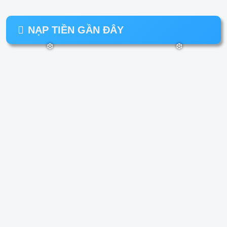
NẠP TIỀN GẦN ĐÂY
❆
❆