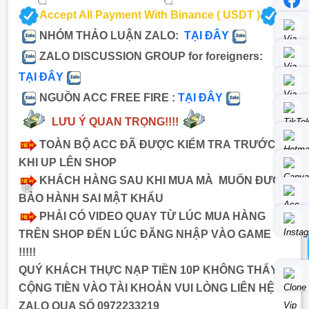
Accept All Payment With Binance ( USDT )
NHÓM THẢO LUẬN ZALO:
TẠI ĐÂY
ZALO DISCUSSION GROUP for foreigners:
TẠI ĐÂY
NGUỒN ACC FREE FIRE :
TẠI ĐÂY
LƯU Ý QUAN TRỌNG!!!!
TOÀN BỘ ACC ĐÃ ĐƯỢC KIỂM TRA TRƯỚC
KHI UP LÊN SHOP
KHÁCH HÀNG SAU KHI MUA MÀ MUỐN ĐƯỢC
BẢO HÀNH SAI MẬT KHẨU
PHẢI CÓ VIDEO QUAY TỪ LÚC MUA HÀNG
TRÊN SHOP ĐẾN LÚC ĐĂNG NHẬP VÀO GAME
!!!!!
❆
QUÝ KHÁCH THỰC NẠP TIỀN 10P KHÔNG THẤY
CỘNG TIỀN VÀO TÀI KHOẢN VUI LÒNG LIÊN HỆ
ZALO QUA SỐ 0972233219