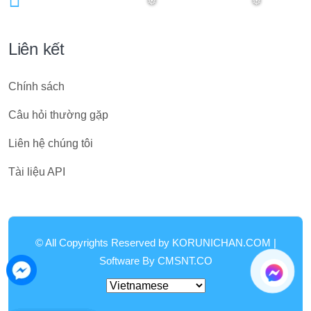
Liên kết
❅
❅
Chính sách
Câu hỏi thường gặp
Liên hệ chúng tôi
Tài liệu API
© All Copyrights Reserved by
KORUNICHAN.COM
|
Software By
CMSNT.CO