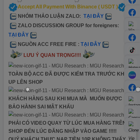
Accept All Payment With Binance ( USDT )
NHÓM THẢO LUẬN ZALO:
TẠI ĐÂY
ZALO DISCUSSION GROUP for foreigners:
TẠI ĐÂY
NGUỒN ACC FREE FIRE :
TẠI ĐÂY
LƯU Ý QUAN TRỌNG!!!!
TOÀN BỘ ACC ĐÃ ĐƯỢC KIỂM TRA TRƯỚC KHI
UP LÊN SHOP
KHÁCH HÀNG SAU KHI MUA MÀ MUỐN ĐƯỢC
BẢO HÀNH SAI MẬT KHẨU
PHẢI CÓ VIDEO QUAY TỪ LÚC MUA HÀNG TRÊN
❅
❆
SHOP ĐẾN LÚC ĐĂNG NHẬP VÀO GAME !!!!!
QUÝ KHÁCH THỰC NẠP TIỀN 10P KHÔNG THẤY