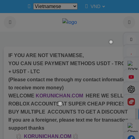
VND
❅
IF YOU ARE NOT VIETNAMESE,
YOU CAN USE PAYMENT METHODS USDT - TRC20
+ USDT - LTC
❅
(Please contact me through my contact information
to receive more money)
WELCOME
KORUNICHAN.COM
HERE WE SELL
ROBLOX ACCOUNTS AT SUPER CHEAP PRICES.
BUY MULTIPLE ACCOUNTS TO GET A DISCOUNT
If you are a foreigner, please text me for transaction
support thanks
KORUNICHAN.COM
❆
❆