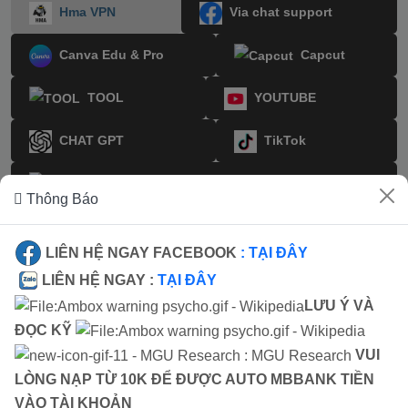
Hma VPN
Via chat support
Canva Edu & Pro
Capcut
TOOL
YOUTUBE
CHAT GPT
TikTok
Hotmail New
Thông Báo
Instagram
LIÊN HỆ NGAY FACEBOOK
: TẠI ĐÂY
LIÊN HỆ NGAY :
TẠI ĐÂY
Hma VPN
LƯU Ý VÀ
ĐỌC KỸ
VUI
LÒNG NẠP TỪ 10K ĐỂ ĐƯỢC AUTO MBBANK TIỀN
VÀO TÀI KHOẢN