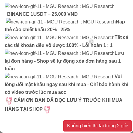
ĐƠN HÀNG GẦN ĐÂY
BINANCE 1USDT = 25.000 VND
Nạp
...HAN
mua
1
ExpressVPN 1 tháng [ Acc
8 tháng trư
thẻ cào chiết khấu 20% - 25%
Cấp ]...
với giá
0
Tất cả
các tài khoản đều vô được 100% - Lỗi hoàn 1 : 1
Lưu
lại đơn hàng - Shop sẽ tự động xóa đơn hàng sau 1
tuần
❅
Vui
lòng đổi mật khẩu ngay sau khi mua - Chỉ bảo hành khi
có video trước lúc mua acc
CẢM ƠN BẠN ĐÃ ĐỌC LƯU Ý TRƯỚC KHI MUA
HÀNG TẠI SHOP
Không hiển thị lại trong 2 giờ