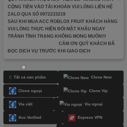
CỘNG TIỀN VÀO TÀI KHOẢN VUI LÒNG LIÊN HỆ
ZALO QUA SỐ 0972233219
SAU KHI MUA ACC ROBLOX FRUIT KHÁCH HÀNG
VUI LÒNG THỰC HIỆN ĐỔI MẬT KHẨU NGAY
TRÁNH TÌNH TRẠNG KHÔNG MONG MUỐN!!!
CẢM ƠN QUÝ KHÁCH ĐÃ
ĐỌC DỊCH VỤ TRƯỚC KHI GIAO DỊCH
Tất cả sản phẩm
Clone New
Clone ngoại
Clone Vip
❆
Via việt
Via ngoại
Acc Verified
Express VPN